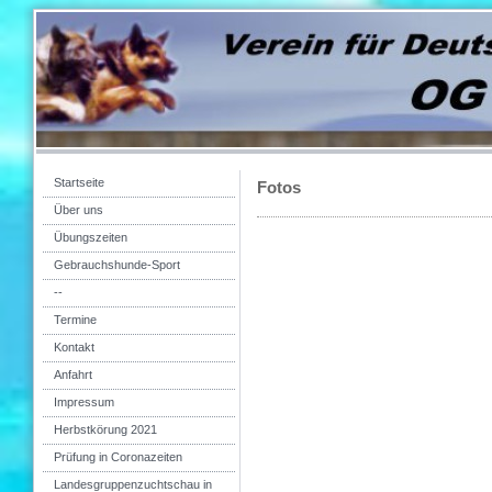
Startseite
Fotos
Über uns
Übungszeiten
Gebrauchshunde-Sport
--
Termine
Kontakt
Anfahrt
Impressum
Herbstkörung 2021
Prüfung in Coronazeiten
Landesgruppenzuchtschau in