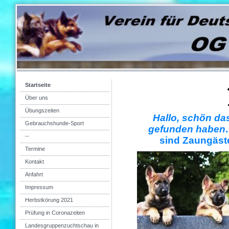
Startseite
Über uns
Übungszeiten
Hallo, schön d
Gebrauchshunde-Sport
gefunden haben
--
sind
Zaungäste
Termine
Kontakt
Anfahrt
Impressum
Herbstkörung 2021
Prüfung in Coronazeiten
Landesgruppenzuchtschau in